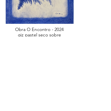
Obra O Encontro - 2024
giz pastel seco sobre
papel 70X100cm
Sessões de autógrafos e lançamentos
13/04/24 - Teatro Paiol - Curitiba . PR
06/07/24 - Livraria da Vila - Shopping Batel -
Curitiba . PR
22/05/25 - Mostra Decorare - Chapecó . SC
11/06/25 - Jardin du Jan - Lapa . PR